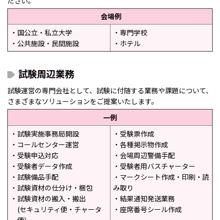
ださい。
会場例
・
国公立・私立大学
・専門学校
・公共施設
・民間施設
・ホテル
試験周辺業務
試験運営の専門会社として、試験に付随する業務や課題について、
さまざまなソリューションをご提案いたします。
一例
・試験実施事務局開設
・受験票作成
・コールセンター運営
・各種掲示物作成
・受験申込対応
・会場周辺警備手配
・受験者データ作成
・受験者用バスチャーター
・試験備品手配
・マークシート作成・印刷・読
・試験資材の仕分け・梱包
み取り
・試験資材の搬入・搬出
・結果通知発送業務
(セキュリティ便・チャータ
・座席番号シール作成