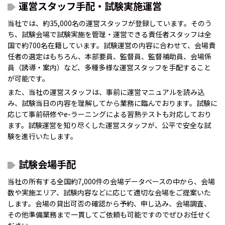
運営スタッフ手配・試験実施運営
当社では、約35,000名の運営スタッフが登録しています。そのう
ち、試験会場で試験実施を管理・運営できる責任者スタッフは全
国で約700名在籍しています。試験運営の内容に合わせて、会場責
任者の選定はもちろん、本部要員、監督員、監督補助員、会場係
員（誘導・案内）など、多種多様な運営スタッフを手配すること
が可能です。
また、当社の運営スタッフは、事前に運営マニュアルを読み込
み、試験当日の内容を理解してから業務に臨んでおります。試験に
応じて事前研修やe-ラーニングによる習熟テストも対応しており
ます。試験運営を知り尽くした運営スタッフが、公平で安全な試
験を進行いたします。
試験会場手配
当社の所有する全国約7,000件の会場データベースの中から、会場
数や実施エリア、試験内容などに応じて適切な会場をご提案いた
します。会場の貸出可否の確認から予約、申し込み、会場調査、
その他準備業務まで一貫してご依頼も可能ですのでぜひお任せく